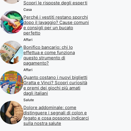
Scopri le risposte degli esperti
Casa
Perché i vestiti restano sporchi
dopo il lavaggio? Cause comuni
e consigli per un bucato
perfetto
Affari
Bonifico bancario: chi lo
effettua e come funziona
questo strumento di
pagamento?
Affari
Quanto costano i nuovi biglietti
Gratta e Vinci? Scopri curiosità
e premi dei giochi più amati
dagli italiani
Salute
Dolore addominale: come
distinguere i segnali di colon e
fegato e cosa possono indicarci
sulla nostra salute