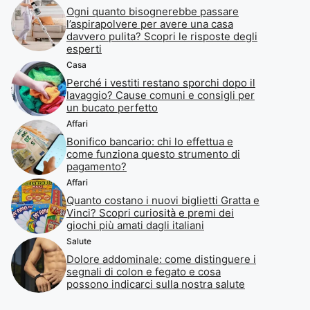
Ogni quanto bisognerebbe passare
l’aspirapolvere per avere una casa
davvero pulita? Scopri le risposte degli
esperti
Casa
Perché i vestiti restano sporchi dopo il
lavaggio? Cause comuni e consigli per
un bucato perfetto
Affari
Bonifico bancario: chi lo effettua e
come funziona questo strumento di
pagamento?
Affari
Quanto costano i nuovi biglietti Gratta e
Vinci? Scopri curiosità e premi dei
giochi più amati dagli italiani
Salute
Dolore addominale: come distinguere i
segnali di colon e fegato e cosa
possono indicarci sulla nostra salute